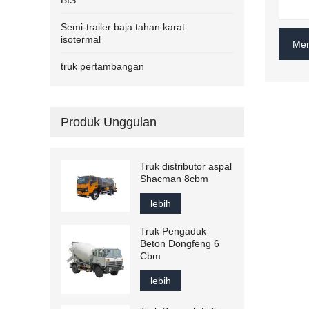
BIS
Semi-trailer baja tahan karat
isotermal
Men
truk pertambangan
Produk Unggulan
Truk distributor aspal
Shacman 8cbm
lebih
Truk Pengaduk
Beton Dongfeng 6
Cbm
lebih