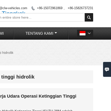
o@clw-vehicles.com
+86-15072961869 、 +86-15826737231

 Tiongkok

MI
TENTANG KAMI

 hidrolik

tinggi hidrolik
rja Udara Operasi Ketinggian Tinggi