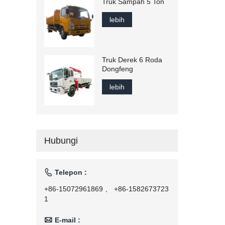
Truk Sampah 5 Ton
lebih
Truk Derek 6 Roda
Dongfeng
lebih
Hubungi

Telepon :
+86-15072961869 、 +86-1582673723
1

E-mail :