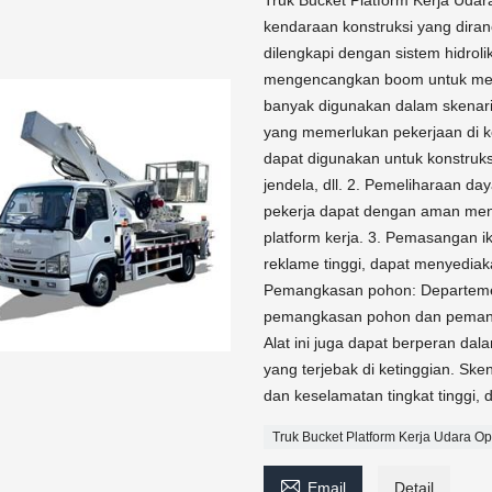
Truk Bucket Platform Kerja Udar
kendaraan konstruksi yang dira
dilengkapi dengan sistem hidr
mengencangkan boom untuk mencap
banyak digunakan dalam skenari
yang memerlukan pekerjaan di keti
dapat digunakan untuk konstruks
jendela, dll. 2. Pemeliharaan da
pekerja dapat dengan aman mende
platform kerja. 3. Pemasangan 
reklame tinggi, dapat menyediaka
Pemangkasan pohon: Departeme
pemangkasan pohon dan pemangk
Alat ini juga dapat berperan dal
yang terjebak di ketinggian. Sken
dan keselamatan tingkat tinggi,
Truk Bucket Platform Kerja Udara Ope

Email
Detail