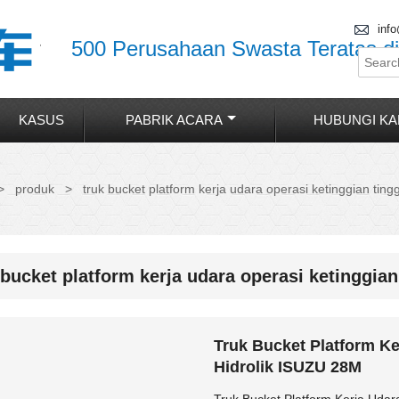

inf
500 Perusahaan Swasta Teratas di
KASUS
PABRIK ACARA
HUBUNGI KA
>
produk
>
truk bucket platform kerja udara operasi ketinggian tinggi
 bucket platform kerja udara operasi ketinggian 
Truk Bucket Platform Ke
Hidrolik ISUZU 28M