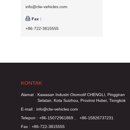
info@clw-vehicles.com

Fax :
+86-722-3815555
KONTAK
Alamat :
Kawasan Industri Otomotif CHENGLI, Pinggiran
Selatan, Kota Suizhou, Provinsi Hubei, Tiongkok
E-mail :
info@clw-vehicles.com
Telepon :
+86-15072961869 、 +86-15826737231
Fax :
+86-722-3815555