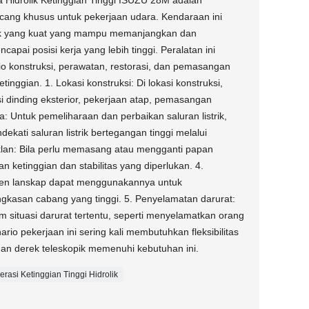
a Hidrolik Ketinggian Tinggi ISUZU 28M adalah
ncang khusus untuk pekerjaan udara. Kendaraan ini
olik yang kuat yang mampu memanjangkan dan
ai posisi kerja yang lebih tinggi. Peralatan ini
o konstruksi, perawatan, restorasi, dan pemasangan
nggian. 1. Lokasi konstruksi: Di ​​lokasi konstruksi,
i dinding eksterior, pekerjaan atap, pemasangan
ya: Untuk pemeliharaan dan perbaikan saluran listrik,
kati saluran listrik bertegangan tinggi melalui
iklan: Bila perlu memasang atau mengganti papan
n ketinggian dan stabilitas yang diperlukan. 4.
n lanskap dapat menggunakannya untuk
asan cabang yang tinggi. 5. Penyelamatan darurat:
am situasi darurat tertentu, seperti menyelamatkan orang
ario pekerjaan ini sering kali membutuhkan fleksibilitas
 dan derek teleskopik memenuhi kebutuhan ini.
rasi Ketinggian Tinggi Hidrolik