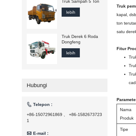
Truk Sampah 5 Ton
Truk pem
lebih
kapal, ds
ton teruta
satu dere
Truk Derek 6 Roda
Dongfeng
Fitur Pro
lebih
Tru
Tru
Tru
cad
Hubungi
Paramete

Telepon :
Nama
+86-15072961869 、 +86-1582673723
Produk
1
Tipe

E-mail :