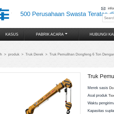

inf
500 Perusahaan Swasta Teratas di
KASUS
PABRIK ACARA
HUBUNGI KA
>
produk
>
Truk Derek
>
Truk Pemulihan Dongfeng 6 Ton Denga
h
Truk Pemu
Merek sasis
Do
Asal produk
Tio
Waktu pengiri
Kapasitas supl