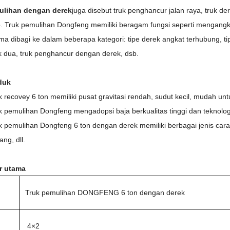
ulihan dengan derek
juga disebut truk penghancur jalan raya, truk de
b. Truk pemulihan Dongfeng memiliki beragam fungsi seperti mengangka
ma dibagi ke dalam beberapa kategori: tipe derek angkat terhubung, tip
k dua, truk penghancur dengan derek, dsb.
duk
k recovey 6 ton memiliki pusat gravitasi rendah, sudut kecil, mudah un
k pemulihan Dongfeng mengadopsi baja berkualitas tinggi dan teknologi
k pemulihan Dongfeng 6 ton dengan derek memiliki berbagai jenis car
ang, dll.
r utama
Truk pemulihan DONGFENG 6 ton dengan derek
4×2