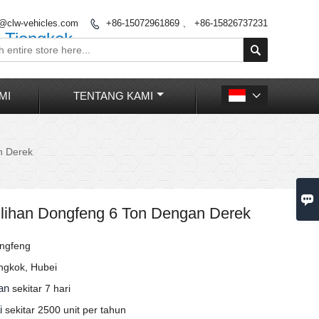
o@clw-vehicles.com
+86-15072961869 、 +86-15826737231

 Tiongkok

MI
TENTANG KAMI

n Derek

lihan Dongfeng 6 Ton Dengan Derek
ngfeng
ngkok, Hubei
man
sekitar 7 hari
ai
sekitar 2500 unit per tahun