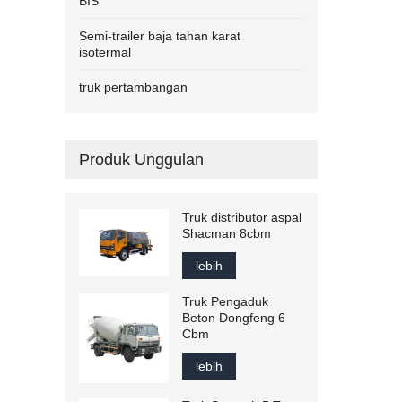
BIS
Semi-trailer baja tahan karat
isotermal
truk pertambangan
Produk Unggulan
Truk distributor aspal
Shacman 8cbm
lebih
Truk Pengaduk
Beton Dongfeng 6
Cbm
lebih