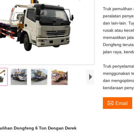
Truk pemulihan
peralatan penyel
dan lain-lain. 
rusak atau kece
memastikan jalan
Dongfeng terut
jalan raya, kend
Truk penyelama
menggunakan tek
dan mengoptimal
kendaraan penye

Email
ulihan Dongfeng 6 Ton Dengan Derek