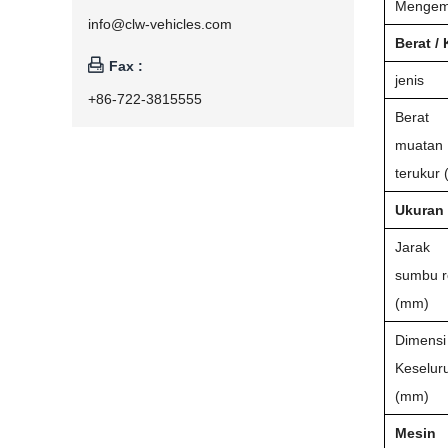
Mengem
info@clw-vehicles.com
Berat / 

Fax :
jenis
+86-722-3815555
Berat
muatan
terukur 
Ukuran
Jarak
sumbu 
(mm)
Dimensi
Keselur
(mm)
Mesin