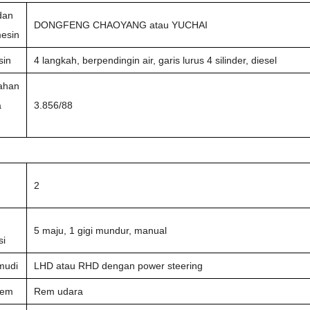
dan
DONGFENG CHAOYANG atau YUCHAI
esin
sin
4 langkah, berpendingin air, garis lurus 4 silinder, diesel
ahan
a
3.856/88
2
5 maju, 1 gigi mundur, manual
si
mudi
LHD atau RHD dengan power steering
rem
Rem udara