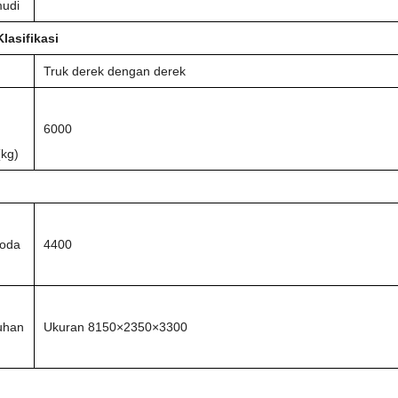
udi
Klasifikasi
Truk derek dengan derek
6000
(kg)
roda
4400
uhan
Ukuran 8150×2350×3300