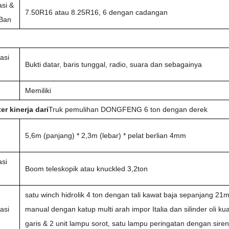
asi &
7.50R16 atau 8.25R16, 6 dengan cadangan
Ban
asi
Bukti datar, baris tunggal, radio, suara dan sebagainya
Memiliki
er kinerja dari
Truk pemulihan DONGFENG 6 ton dengan derek
5,6m (panjang) * 2,3m (lebar) * pelat berlian 4mm
asi
Boom teleskopik atau knuckled 3,2ton
satu winch hidrolik 4 ton dengan tali kawat baja sepanjang 21
asi
manual dengan katup multi arah impor Italia dan silinder oli ku
garis & 2 unit lampu sorot, satu lampu peringatan dengan sire