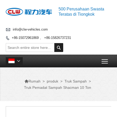
500 Perusahaan Swasta
Teratas di Tiongkok

info@clw-vehicles.com
+86-15072961869 、 +86-15826737231


Togg


>
produk
>
Truk Sampah
>
Rumah
Truk Pemadat Sampah Shacman 10 Ton